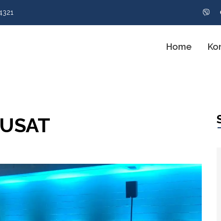
4321
Home
Ko
PUSAT