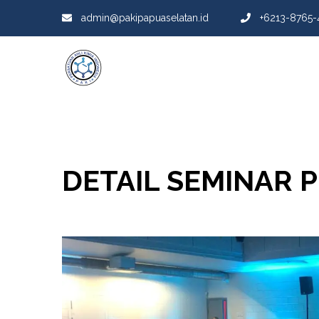
admin@pakipapuaselatan.id
+6213-8765-
DETAIL SEMINAR 